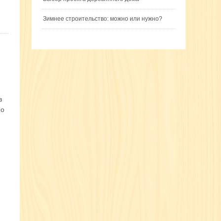
Зимнее строительство: можно или нужно?
в
но