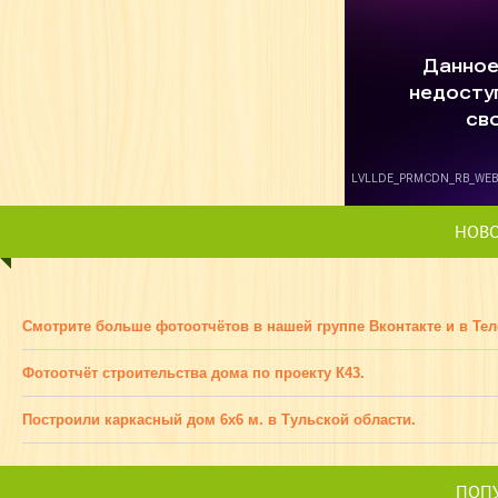
НОВ
Смотрите больше фотоотчётов в нашей группе Вконтакте и в Тел
Фотоотчёт строительства дома по проекту К43.
Построили каркасный дом 6х6 м. в Тульской области.
ПОПУ