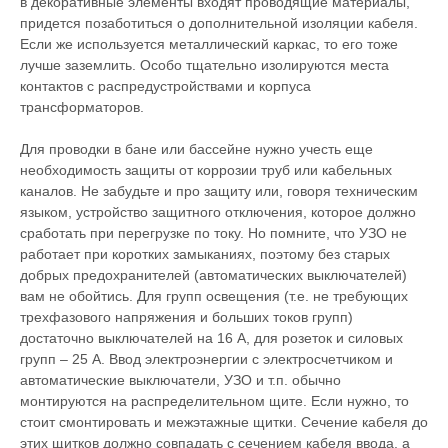
в декоративные элементы входят проводящие материалы,
придется позаботиться о дополнительной изоляции кабеля.
Если же используется металлический каркас, то его тоже
лучше заземлить. Особо тщательно изолируются места
контактов с распредустройствами и корпуса
трансформаторов.
Для проводки в бане или бассейне нужно учесть еще
необходимость защиты от коррозии труб или кабельных
каналов. Не забудьте и про защиту или, говоря техническим
языком, устройство защитного отключения, которое должно
сработать при перегрузке по току. Но помните, что УЗО не
работает при коротких замыканиях, поэтому без старых
добрых предохранителей (автоматических выключателей)
вам не обойтись. Для групп освещения (т.е. не требующих
трехфазового напряжения и больших токов групп)
достаточно выключателей на 16 А, для розеток и силовых
групп – 25 А. Ввод электроэнергии с электросчетчиком и
автоматические выключатели, УЗО и т.п. обычно
монтируются на распределительном щите. Если нужно, то
стоит смонтировать и межэтажные щитки. Сечение кабеля до
этих щитков должно совпадать с сечением кабеля ввода, а