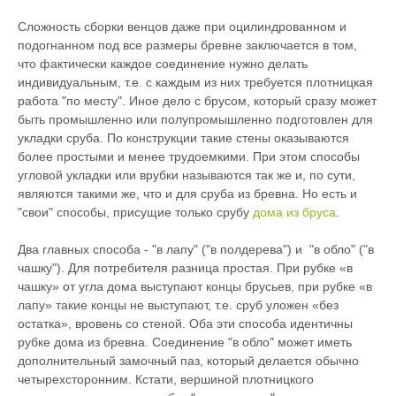
Сложность сборки венцов даже при оцилиндрованном и
подогнанном под все размеры бревне заключается в том,
что фактически каждое соединение нужно делать
индивидуальным, т.е. с каждым из них требуется плотницкая
работа "по месту". Иное дело с брусом, который сразу может
быть промышленно или полупромышленно подготовлен для
укладки сруба. По конструкции такие стены оказываются
более простыми и менее трудоемкими. При этом способы
угловой укладки или врубки называются так же и, по сути,
являются такими же, что и для сруба из бревна. Но есть и
"свои" способы, присущие только срубу
дома из бруса
.
Два главных способа - "в лапу" ("в полдерева") и "в обло" ("в
чашку"). Для потребителя разница простая. При рубке «в
чашку» от угла дома выступают концы брусьев, при рубке «в
лапу» такие концы не выступают, т.е. сруб уложен «без
остатка», вровень со стеной. Оба эти способа идентичны
рубке дома из бревна. Соединение "в обло" может иметь
дополнительный замочный паз, который делается обычно
четырехсторонним. Кстати, вершиной плотницкого