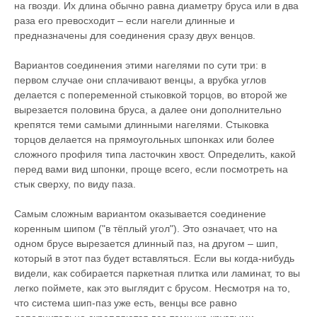
на гвозди. Их длина обычно равна диаметру бруса или в два
раза его превосходит – если нагели длинные и
предназначены для соединения сразу двух венцов.
Вариантов соединения этими нагелями по сути три: в
первом случае они сплачивают венцы, а врубка углов
делается с попеременной стыковкой торцов, во второй же
вырезается половина бруса, а далее они дополнительно
крепятся теми самыми длинными нагелями. Стыковка
торцов делается на прямоугольных шпонках или более
сложного профиля типа ласточкин хвост. Определить, какой
перед вами вид шпонки, проще всего, если посмотреть на
стык сверху, по виду паза.
Самым сложным вариантом оказывается соединение
коренным шипом ("в тёплый угол"). Это означает, что на
одном брусе вырезается длинный паз, на другом – шип,
который в этот паз будет вставляться. Если вы когда-нибудь
видели, как собирается паркетная плитка или ламинат, то вы
легко поймете, как это выглядит с брусом. Несмотря на то,
что система шип-паз уже есть, венцы все равно