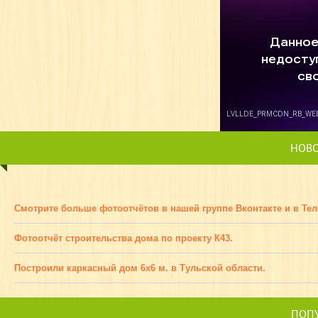
НОВ
Смотрите больше фотоотчётов в нашей группе Вконтакте и в Тел
Фотоотчёт строительства дома по проекту К43.
Построили каркасный дом 6х6 м. в Тульской области.
ПОПУ