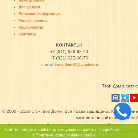
Бани из бруса
Доп. услуги
Полезная информация
Расчёт проекта
Наши работы
Контакты
КОНТАКТЫ:
+7 (911) 639-92-40
+7 (921) 025-06-76
E-mail:
twoy-dom53@yandex.ru
Твой Дом в сетях:
© 2009 - 2026 СК «Твой Дом». Все права защищены. Копирование
материалов сайта запрещено!
Вся представленная на сайте информация носит информационный характер и ни при
Сайт использует cookies для улучшения работы. Подробнее —
каких условиях не является публичной офертой, определяемой положениями Статьи 437(2)
в
Политике использования cookie
.