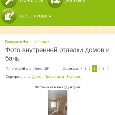
ТЕХНОЛОГИЯ
ДОСТАВКА
РАСЧЁТ ПРОЕКТА
Главная
»
Фотоальбомы
»
Фото внутренней отделки домов и
бань
Страницы
:
Фотографий в альбоме
:
104
«
1
2
3
4
5
»
Сортировать по
:
Дате
·
Просмотрам
·
Названию
Лестница на мансарду в доме