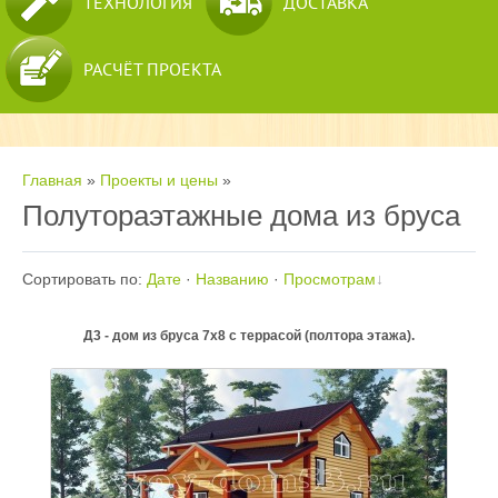
ТЕХНОЛОГИЯ
ДОСТАВКА
РАСЧЁТ ПРОЕКТА
Главная
»
Проекты и цены
»
Полутораэтажные дома из бруса
Сортировать по
:
Дате
·
Названию
·
Просмотрам
Д3 - дом из бруса 7х8 с террасой (полтора этажа).